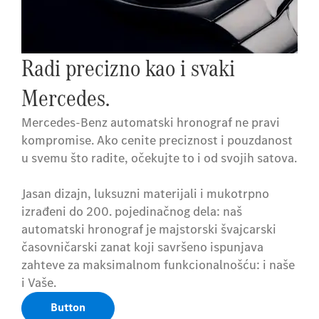
Radi precizno kao i svaki
Radi precizno kao i svaki
Mercedes.
Mercedes.
Mercedes-Benz automatski hronograf ne pravi
Mercedes-Benz automatski hronograf ne pravi
kompromise. Ako cenite preciznost i pouzdanost
kompromise. Ako cenite preciznost i pouzdanost
u svemu što radite, očekujte to i od svojih satova.
u svemu što radite, očekujte to i od svojih satova.
Jasan dizajn, luksuzni materijali i mukotrpno
Jasan dizajn, luksuzni materijali i mukotrpno
izrađeni do 200. pojedinačnog dela: naš
izrađeni do 200. pojedinačnog dela: naš
automatski hronograf je majstorski švajcarski
automatski hronograf je majstorski švajcarski
časovničarski zanat koji savršeno ispunjava
časovničarski zanat koji savršeno ispunjava
zahteve za maksimalnom funkcionalnošću: i naše
zahteve za maksimalnom funkcionalnošću: i naše
i Vaše.
i Vaše.
Button
Button