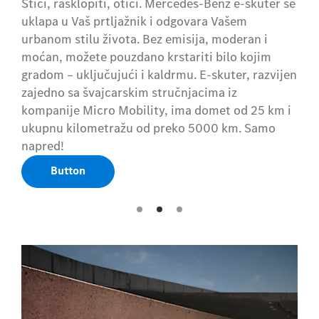
Stići, rasklopiti, otići. Mercedes-Benz e-skuter se
uklapa u Vaš prtljažnik i odgovara Vašem
urbanom stilu života. Bez emisija, moderan i
moćan, možete pouzdano krstariti bilo kojim
gradom – uključujući i kaldrmu. E-skuter, razvijen
zajedno sa švajcarskim stručnjacima iz
kompanije Micro Mobility, ima domet od 25 km i
ukupnu kilometražu od preko 5000 km. Samo
napred!
Button