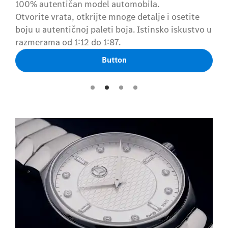
100% autentičan model automobila.
100% autentičan model automobila.
Otvorite vrata, otkrijte mnoge detalje i osetite
Otvorite vrata, otkrijte mnoge detalje i osetite
boju u autentičnoj paleti boja. Istinsko iskustvo u
boju u autentičnoj paleti boja. Istinsko iskustvo u
razmerama od 1:12 do 1:87.
razmerama od 1:12 do 1:87.
Button
Button