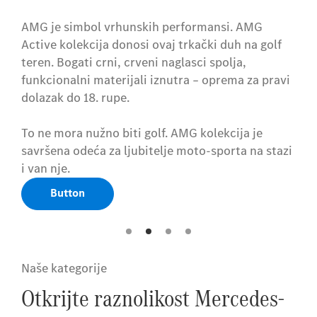
AMG je simbol vrhunskih performansi. AMG
AMG je simbol vrhunskih performansi. AMG
Active kolekcija donosi ovaj trkački duh na golf
Active kolekcija donosi ovaj trkački duh na golf
teren. Bogati crni, crveni naglasci spolja,
teren. Bogati crni, crveni naglasci spolja,
funkcionalni materijali iznutra – oprema za pravi
funkcionalni materijali iznutra – oprema za pravi
dolazak do 18. rupe.
dolazak do 18. rupe.
To ne mora nužno biti golf. AMG kolekcija je
To ne mora nužno biti golf. AMG kolekcija je
savršena odeća za ljubitelje moto-sporta na stazi
savršena odeća za ljubitelje moto-sporta na stazi
i van nje.
i van nje.
Button
Button
Naše kategorije
Otkrijte raznolikost Mercedes-