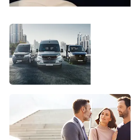
Zakažite servis
Laka
komercijalna
vozila