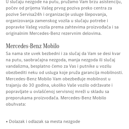
U slučaju nezgode na putu, pružamo Vam brzu asistenciju,
počev od prijema Vašeg prvog poziva preko centra za
pozive Servisa24h i organizacije usluge šlepovanja,
organizovanja zamenskog vozila u slučaju potrebe i
popravke Vašeg vozila prema zahtevima proizvođača i sa
originalnim Mercedes-Benz rezervnim delovima.
Mercedes-Benz Mobilo
Sa nama ste uvek bezbedni i za slučaj da Vam se desi kvar
na putu, saobraćajna nezgoda, manja nezgoda ili slučaj
vandalizma, besplatno ćemo za Vas i putnike u vozilu
obezbediti neku od usluga koje pruža garancija mobilnosti.
Mercedes-Benz Mobilo Vam obezbeđuje mobilnost u
trajanju do 30 godina, ukoliko Vaše vozilo održavate i
popravljate u ovlašćenoj servisnoj mreži u skladu sa
preporukama proizvođača. Mercedes-Benz Mobilo
obuhvata:
• Dolazak i odlazak sa mesta nezgode