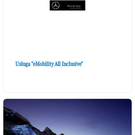
Usluga "eMobility All Inclusive"