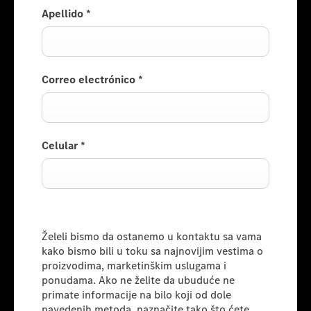
Apellido
*
Correo electrónico
*
Celular
*
Informacije za potrošače
Želeli bismo da ostanemo u kontaktu sa vama
kako bismo bili u toku sa najnovijim vestima o
proizvodima, marketinškim uslugama i
ponudama. Ako ne želite da ubuduće ne
primate informacije na bilo koji od dole
navedenih metoda, naznačite tako što ćete