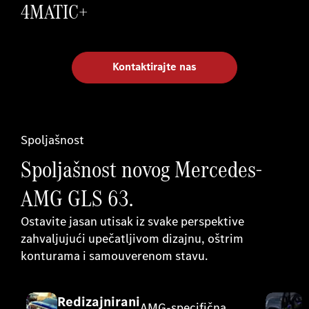
4MATIC+
Kontaktirajte nas
Spoljašnost
Spoljašnost novog Mercedes-
AMG GLS 63.
Ostavite jasan utisak iz svake perspektive
zahvaljujući upečatljivom dizajnu, oštrim
konturama i samouverenom stavu.
Redizajnirani
AMG-specifična