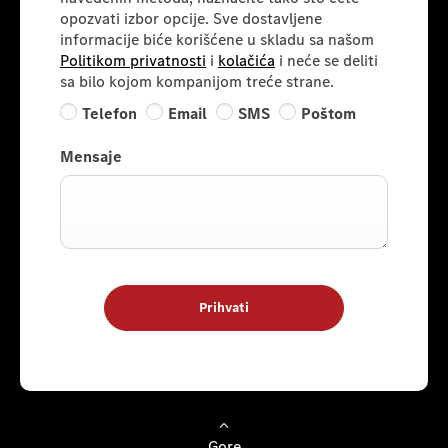
opozvati izbor opcije. Sve dostavljene
informacije biće korišćene u skladu sa našom
Politikom privatnosti
i
kolačića
i neće se deliti
sa bilo kojom kompanijom treće strane.
Telefon
Email
SMS
Poštom
Mensaje
Prihvati
Gore