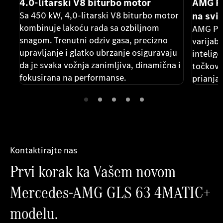
4.0-litarski V8 biturbo motor
AMG P
Sa 450 kW, 4,0-litarski V8 biturbo motor
na svi
kombinuje lakoću rada sa ozbiljnom
AMG Pe
snagom. Trenutni odziv gasa, precizno
varijabi
upravljanje i glatko ubrzanje osiguravaju
intelig
da je svaka vožnja zanimljiva, dinamična i
točkove
fokusirana na performanse.
prianjan
uskih g
pokret j
kontrol
uzbudlji
Kontaktirajte nas
Prvi korak ka Vašem novom
Mercedes-AMG GLS 63 4MATIC+
modelu.