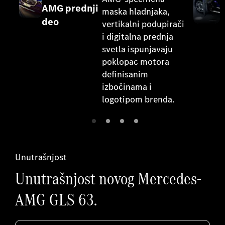
AMG prednji
o
maska hladnjaka,
deo
vertikalni podupirači
i digitalna prednja
l
svetla ispunjavaju
poklopac motora
definisanim
izbočinama i
logotipom brenda.
Unutrašnjost
Unutrašnjost novog Mercedes-
AMG GLS 63.